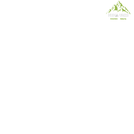
Galería
Blogs
Donar
tura Sostenible en el
un Modelo Regenerati
Chocó Andino
noviembre 27, 2025