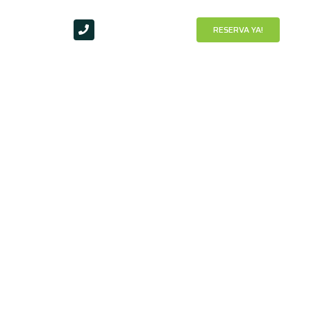
Contáctanos
RESERVA YA!
(593) 98 79 33 127
 Bosque
vo para el